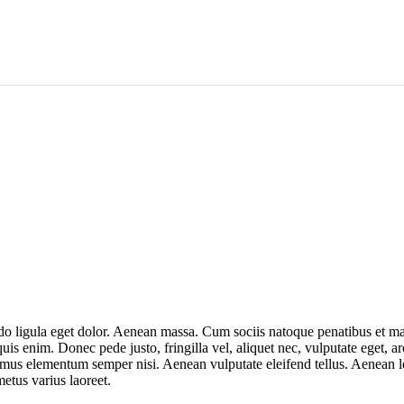
o ligula eget dolor. Aenean massa. Cum sociis natoque penatibus et mag
is enim. Donec pede justo, fringilla vel, aliquet nec, vulputate eget, ar
amus elementum semper nisi. Aenean vulputate eleifend tellus. Aenean le
metus varius laoreet.