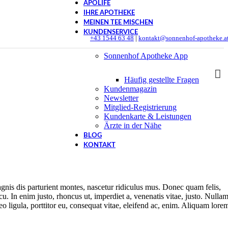
APOLIFE
IHRE APOTHEKE
MEINEN TEE MISCHEN
KUNDENSERVICE
+43 1544 63 48
|
kontakt@sonnenhof-apotheke.a
Sonnenhof Apotheke App
Häufig gestellte Fragen
Kundenmagazin
Newsletter
Mitglied-Registrierung
Kundenkarte & Leistungen
Ärzte in der Nähe
BLOG
KONTAKT
nis dis parturient montes, nascetur ridiculus mus. Donec quam felis,
cu. In enim justo, rhoncus ut, imperdiet a, venenatis vitae, justo. Nulla
o ligula, porttitor eu, consequat vitae, eleifend ac, enim. Aliquam lore