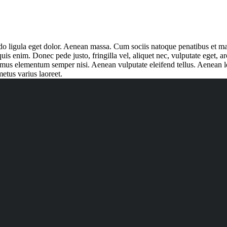
o ligula eget dolor. Aenean massa. Cum sociis natoque penatibus et mag
is enim. Donec pede justo, fringilla vel, aliquet nec, vulputate eget, ar
amus elementum semper nisi. Aenean vulputate eleifend tellus. Aenean le
metus varius laoreet.