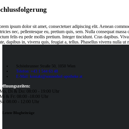
chlussfolgerung
orem ipsum dolor sit amet, consectetuer adipiscing elit. Aenean commod
ltricies nec, pellentesque eu, pretium quis, sem. Nulla consequat massa qu
ictum felis eu pede mollis pretium. Integer tincidunt. Cras dapibus. Viv
te, dapibus in, viverra quis, feugiat a, tellus. Phasellus viverra nulla ut 
Schönbrunner Straße 50, 1050 Wien
Telefon: +43 1 544 63 48
E-Mail: kontakt@sonnenhof-apotheke.at
Öffnungszeiten:
Mo, Di & Do: 08:00 - 19:00 Uhr
Mi & Fr: 08:00 -18:00 Uhr
Sa: 08:00 - 12:00 Uhr
Letzte Blogbeiträge