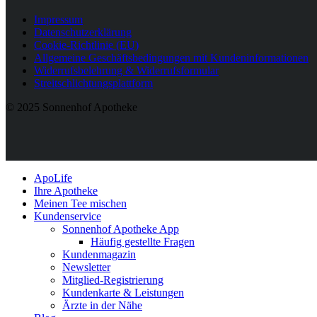
Impressum
Datenschutzerklärung
Cookie-Richtlinie (EU)
Allgemeine Geschäftsbedingungen mit Kundeninformationen
Widerrufsbelehrung & Widerrufsformular
Streitschlichtungsplattform
© 2025 Sonnenhof Apotheke
ApoLife
Ihre Apotheke
Meinen Tee mischen
Kundenservice
Sonnenhof Apotheke App
Häufig gestellte Fragen
Kundenmagazin
Newsletter
Mitglied-Registrierung
Kundenkarte & Leistungen
Ärzte in der Nähe