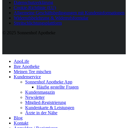
Datenschutzerklärung
Cookie-Richtlinie (EU)
Allgemeine Geschäftsbedingungen mit Kundeninformationen
Widerrufsbelehrung & Widerrufsformular
Streitschlichtungsplattform
© 2025 Sonnenhof Apotheke
ApoLife
Ihre Apotheke
Meinen Tee mischen
Kundenservice
Sonnenhof Apotheke App
Häufig gestellte Fragen
Kundenmagazin
Newsletter
Mitglied-Registrierung
Kundenkarte & Leistungen
Ärzte in der Nähe
Blog
Kontakt