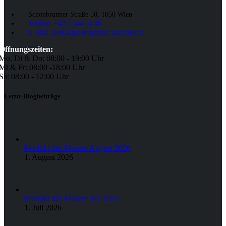
Schönbrunner Straße 50, 1050 Wien
Telefon: +43 1 544 63 48
E-Mail: kontakt@sonnenhof-apotheke.at
Öffnungszeiten:
Mo, Di & Do: 08:00 - 19:00 Uhr
Mi & Fr: 08:00 -18:00 Uhr
Sa: 08:00 - 12:00 Uhr
Letzte Blogbeiträge
Produkt des Monats August 2026
1. August 2026
Produkt des Monats Juli 2026
1. Juli 2026